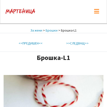
За жени
>
Брошки
> Брошка-L1
<<ПРЕДИШЕН<<
>>СЛЕДВАЩ>>
Брошка-L1