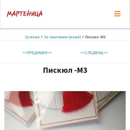
За мъже
>
За закичване (мъже)
> Пискюл -М3
<<ПРЕДИШЕН<<
>>СЛЕДВАЩ>>
Пискюл -М3