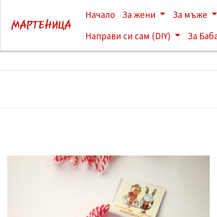
Начало
За жени
За мъже
Направи си сам (DIY)
За Баб