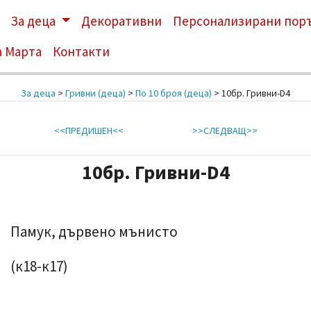
За деца
Декоративни
Персонализирани пор
а Марта
Контакти
За деца
>
Гривни (деца)
>
По 10 броя (деца)
> 10бр. Гривни-D4
<<ПРЕДИШЕН<<
>>СЛЕДВАЩ>>
10бр. Гривни-D4
Памук, дървено мънисто
(к18-к17)